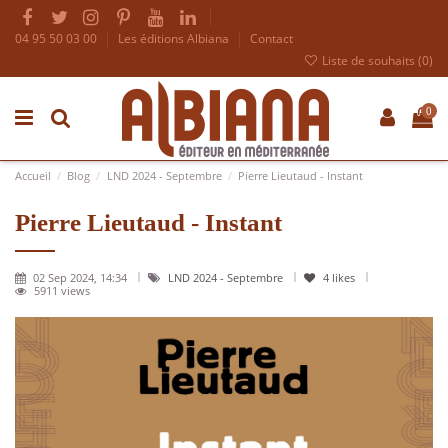
04 95 50 03 00
Les éditions Albiana
Contact
Liste de souhaits (
0
)
0
Accueil
Blog
LND 2024 - Septembre
Pierre Lieutaud - Instant
Pierre Lieutaud - Instant
02 Sep 2024, 14:34
LND 2024 - Septembre
4
likes
5911 views