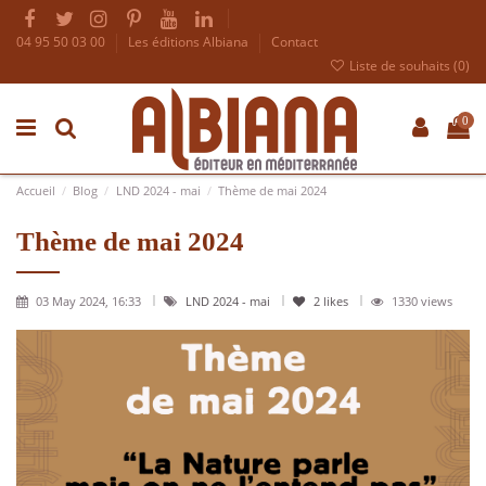
04 95 50 03 00
Les éditions Albiana
Contact
Liste de souhaits (
0
)
0
Accueil
Blog
LND 2024 - mai
Thème de mai 2024
Thème de mai 2024
03 May 2024, 16:33
LND 2024 - mai
2
likes
1330 views