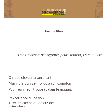
Temps
libre
Dans
le
désert
des
Agriates pour
Clément,
Lola
et
Pierre
Chaque
éleveur
a
son
chant
Murmurait un Belmondo à son comptoir
Pour
réunir son
troupeau
dans
le
maquis.
L’expérience
d’une
voix
Tirée en cloche au-dessus
des