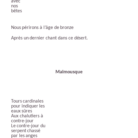
avec
nos
bêtes
Nous
périrons
à
l’âge
de
bronze
Après
un
dernier
chant
dans
ce
désert.
Malmousque
Tours
cardinales
pour
indiquer
les
eaux
sûres
Aux chalutiers à
contre-jour
Le
contre-jour
du
serpent
chassé
par
les
anges