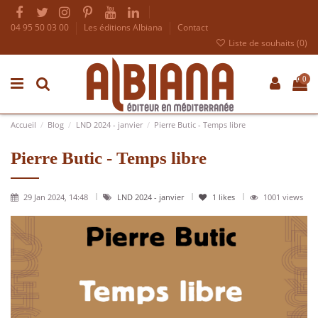
04 95 50 03 00
Les éditions Albiana
Contact
Liste de souhaits (
0
)
0
Accueil
Blog
LND 2024 - janvier
Pierre Butic - Temps libre
Pierre Butic - Temps libre
29 Jan 2024, 14:48
LND 2024 - janvier
1
likes
1001 views