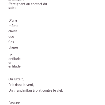
arbousiers
S’éteignant au contact du
sable
D’une
même
clarté
que
Ces
plages
En
enfilade
en
enfilade
Où
luttait,
Pris
dans
le
vent,
Un
grand
milan
à
plat
contre
le
ciel.
Pas
une