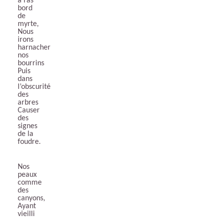
à ras
bord
de
myrte,
Nous
irons
harnacher
nos
bourrins
Puis
dans
l’obscurité
des
arbres
Causer
des
signes
de la
foudre.
Nos
peaux
comme
des
canyons,
Ayant
vieilli