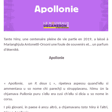
Tante Niny, une centenaire pleine de vie partie en 2019, a laissé à
Marianghjula Antonetti-Orsoni une foule de souvenirs et… un parfum
d’éternité.
Apollonie
«
Apollonie, un P, deux L
», ripeteva aspessu quand’ellu si
ammentava u so nome chì parechji u struppiavanu. Nimu ùn la
chjamava
Pullonia
puru s’ellu era cusì ch’ellu si dicia u so nome in
corsu.
I più giovani, in paese è ancu altrò, a chjamavanu
tata Niny
è l’altri,