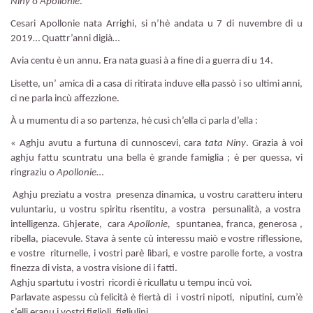
Niny
o
Apollonie
.
Cesari
Apollonie nata Arrighi, si n’hè andata u 7 di nuvembre di u
2019… Quattr’anni digià…
Avia centu è un annu. Era nata guasi à a fine di a guerra di u 14.
Lisette, un’ amica di a casa di ritirata induve ella passò i so ultimi anni,
ci ne parla incù affezzione.
À u mumentu di a so partenza, hè cusì ch’ella ci parla d’ella :
« Aghju avutu a furtuna di cunnoscevi, cara
tata Niny
. Grazia à voi
aghju fattu scuntratu una bella è grande famiglia ; è per quessa, vi
ringraziu o
Apollonie
…
Aghju preziatu a vostra presenza dinamica, u vostru caratteru interu
vuluntariu, u vostru spiritu risentitu, a vostra persunalità, a vostra
intelligenza. Ghjerate, cara
Apollonie,
spuntanea, franca, generosa ,
ribella, piacevule. Stava à sente cù interessu maiò e vostre riflessione,
e vostre riturnelle, i vostri parè lìbari, e vostre parolle forte, a vostra
finezza di vista, a vostra visione di i fatti.
Aghju spartutu i vostri ricordi è ricullatu u tempu incù voi.
Parlavate aspessu cù felicità è fiertà di i vostri nipoti, niputini, cum’è
s’elli eranu i vostri figlioli, figliulini…