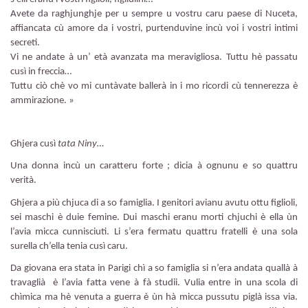
Avete da raghjunghje per u sempre u vostru caru paese di Nuceta,
affiancata cù amore da i vostri, purtenduvine incù voi i vostri intimi
secreti.
Vi ne andate à un’ età avanzata ma meravigliosa. Tuttu hè passatu
cusì in freccia…
Tuttu ciò chè vo mi cuntàvate ballerà in i mo ricordi cù tennerezza è
ammirazione. »
Ghjera cusì
tata Niny…
Una donna incù un caratteru forte ; dicia à ognunu e so quattru
verità.
Ghjera a più chjuca di a so famiglia. I genitori avianu avutu ottu figlioli,
sei maschi è duie femine. Dui maschi eranu morti chjuchi è ella ùn
l’avia micca cunnisciuti. Li s’era fermatu quattru fratelli è una sola
surella ch’ella tenia cusì caru.
Da giovana era stata in Parigi chì a so famiglia si n’era andata quallà à
travaglià è l’avia fatta vene à fà studii. Vulia entre in una scola di
chìmica ma hè venuta a guerra è ùn hà micca pussutu piglà issa via.