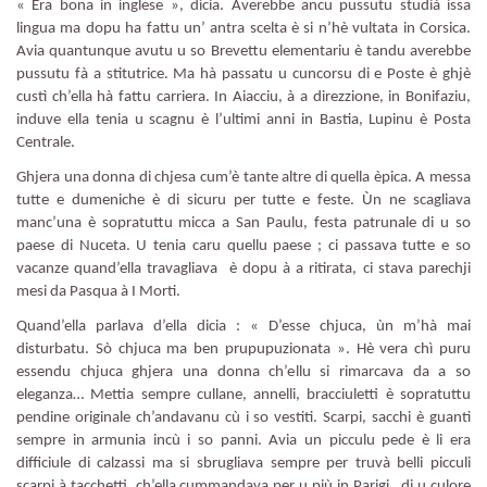
« Era bona in inglese », dicia. Averebbe ancu pussutu studià issa
lingua ma dopu ha fattu un’ antra scelta è si n’hè vultata in Corsica.
Avia quantunque avutu u so Brevettu elementariu è tandu averebbe
pussutu fà a stitutrice. Ma hà passatu u cuncorsu di e Poste è ghjè
custì ch’ella hà fattu carriera. In Aiacciu, à a direzzione, in Bonifaziu,
induve ella tenia u scagnu è l’ultimi anni in Bastia, Lupinu è Posta
Centrale.
Ghjera una donna di chjesa cum’è tante altre di quella èpica. A messa
tutte e dumeniche è di sicuru per tutte e feste. Ùn ne scagliava
manc’una è sopratuttu micca a San Paulu, festa patrunale di u so
paese di Nuceta. U tenia caru quellu paese ; ci passava tutte e so
vacanze quand’ella travagliava è dopu à a ritirata, ci stava parechji
mesi da Pasqua à I Morti.
Quand’ella parlava d’ella dicia : « D’esse chjuca, ùn m’hà mai
disturbatu. Sò chjuca ma ben prupupuzionata ». Hè vera chì puru
essendu chjuca ghjera una donna ch’ellu si rimarcava da a so
eleganza… Mettia sempre cullane, annelli, bracciuletti è sopratuttu
pendine originale ch’andavanu cù i so vestiti. Scarpi, sacchi è guanti
sempre in armunia incù i so panni. Avia un picculu pede è li era
difficiule di calzassi ma si sbrugliava sempre per truvà belli picculi
scarpi à tacchetti, ch’ella cummandava per u più in Parigi, di u culore