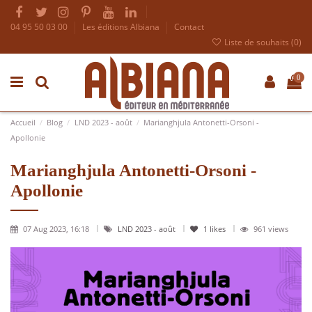
04 95 50 03 00
Les éditions Albiana
Contact
Liste de souhaits (
0
)
0
Accueil
Blog
LND 2023 - août
Marianghjula Antonetti-Orsoni -
Apollonie
Marianghjula Antonetti-Orsoni -
Apollonie
07 Aug 2023, 16:18
LND 2023 - août
1
likes
961 views