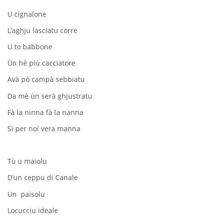
U cignalone
L’aghju lasciatu corre
U to babbone
Ùn hè più cacciatore
Avà pò campà sebbiatu
Da mè ùn serà ghjustratu
Fà la ninna fà la nanna
Sì per noi vera manna
Tù u maiolu
D’un ceppu di Canale
Un paisolu
Locucciu ideale