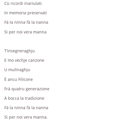
Cù ricordi inariulati
In memoria preservati
Fà la ninna fà la nanna
Sì per noi vera manna
T’insegneraghju
E mo vechje canzone
U mulinaghju
È ancu Filicone
Frà quatru generazione
À bocca la tradizione
Fà la ninna fà la nanna
Sì per noi vera manna.