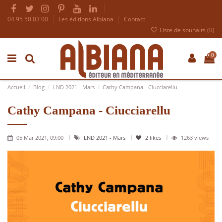
04 95 50 03 00
Les éditions Albiana
Contact
Liste de souhaits (
0
)
0
Accueil
Blog
LND 2021 - Mars
Cathy Campana - Ciucciarellu
Cathy Campana - Ciucciarellu
05 Mar 2021, 09:00
LND 2021 - Mars
2
likes
1263 views