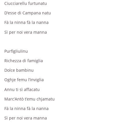
Ciucciarellu furtunatu
D’esse di Campana natu
Fà la ninna fà la nanna
Sì per noi vera manna
Purfigliulinu
Richezza di famiglia
Dolce bambinu
Oghje femu l’inviglia
Annu ti sì affacatu
Marc’Antò t’emu chjamatu
Fà la ninna fà la nanna
Sì per noi vera manna