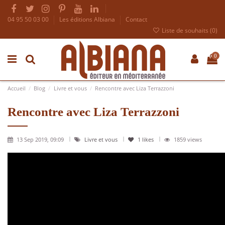
04 95 50 03 00
Les éditions Albiana
Contact
Liste de souhaits (
0
)
0
Accueil
Blog
Livre et vous
Rencontre avec Liza Terrazzoni
Rencontre avec Liza Terrazzoni
13 Sep 2019, 09:09
Livre et vous
1
likes
1859 views