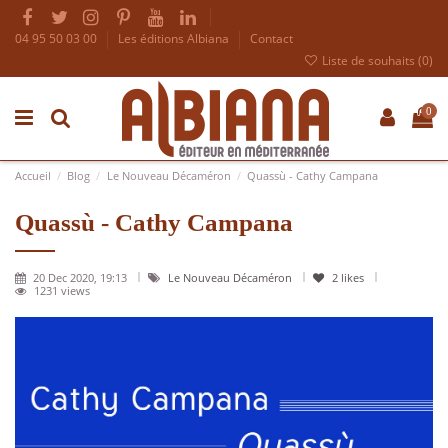
04 95 50 03 00
Les éditions Albiana
Contact
Liste de souhaits (
0
)
0
Accueil
Blog
Le Nouveau Décaméron
Quassù - Cathy Campana
Quassù - Cathy Campana
20 Dec 2020, 19:13
Le Nouveau Décaméron
2
likes
1231 views