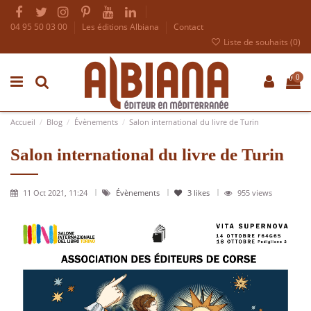
04 95 50 03 00
Les éditions Albiana
Contact
Liste de souhaits (
0
)
0
Accueil
Blog
Évènements
Salon international du livre de Turin
Salon international du livre de Turin
11 Oct 2021, 11:24
Évènements
3
likes
955 views