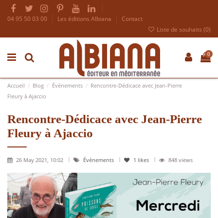
04 95 50 03 00
Les éditions Albiana
Contact
Liste de souhaits (
0
)
0
Accueil
Blog
Évènements
Rencontre-Dédicace avec Jean-Pierre
Fleury à Ajaccio
Rencontre-Dédicace avec Jean-Pierre
Fleury à Ajaccio
26 May 2021, 10:02
Évènements
1
likes
848 views