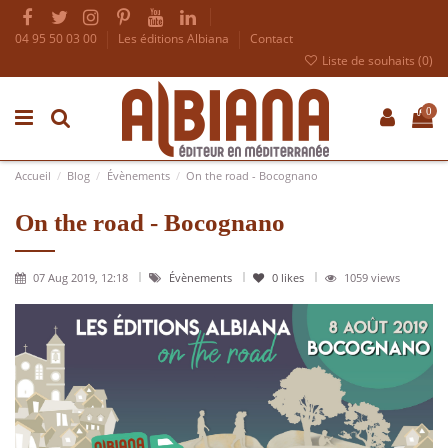
04 95 50 03 00
Les éditions Albiana
Contact
Liste de souhaits (
0
)
0
Accueil
Blog
Évènements
On the road - Bocognano
On the road - Bocognano
07 Aug 2019, 12:18
Évènements
0
likes
1059 views