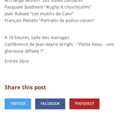
Archange Morelli "Les Idoles barbares"
Pasquale Baldovini "Rughji è chjuchjulimi"
Jean Rabaté "Les mutins de Calvi"
François Petreto "Portraits de poilus corses"
À 18 heures, salle des mariages
Conférence de Jean-Marie Arrighi : "Ponte Novu : une
glorieuse défaite ?"
Entrée libre
Share this post
TWITTER
FACEBOOK
PINTEREST