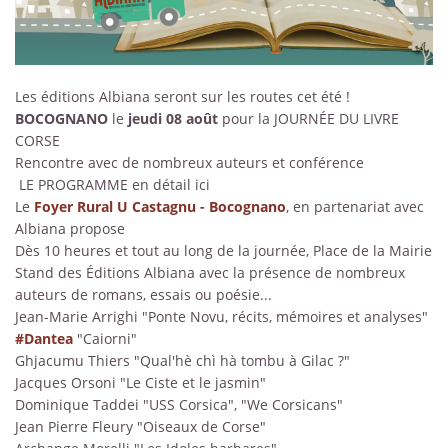
Les éditions Albiana seront sur les routes cet été !
BOCOGNANO
le
jeudi 08 août
pour la JOURNÉE DU LIVRE
CORSE
Rencontre avec de nombreux auteurs et conférence
LE PROGRAMME en détail ici
Le
Foyer Rural U Castagnu - Bocognano
, en partenariat avec
Albiana propose
Dès 10 heures et tout au long de la journée, Place de la Mairie
Stand des Éditions Albiana avec la présence de nombreux
auteurs de romans, essais ou poésie...
Jean-Marie Arrighi "Ponte Novu, récits, mémoires et analyses"
#
Dantea
"Caiorni"
Ghjacumu Thiers "Qual'hè chì hà tombu à Gilac ?"
J
acques Orsoni "Le Ciste et le jasmin"
Dominique Taddei "USS Corsica", "We Corsicans"
Jean Pierre Fleury "Oiseaux de Corse"