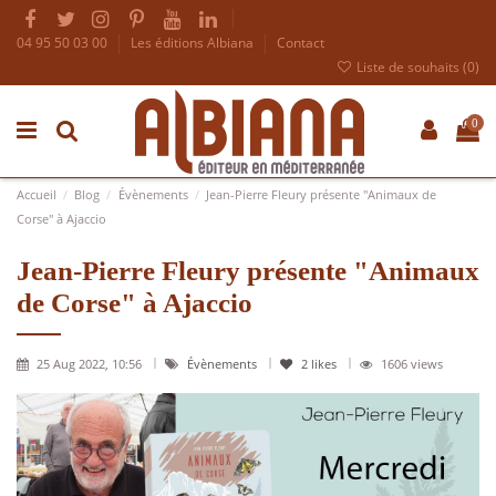
04 95 50 03 00
Les éditions Albiana
Contact
Liste de souhaits (
0
)
0
Accueil
Blog
Évènements
Jean-Pierre Fleury présente "Animaux de
Corse" à Ajaccio
Jean-Pierre Fleury présente "Animaux
de Corse" à Ajaccio
25 Aug 2022, 10:56
Évènements
2
likes
1606 views