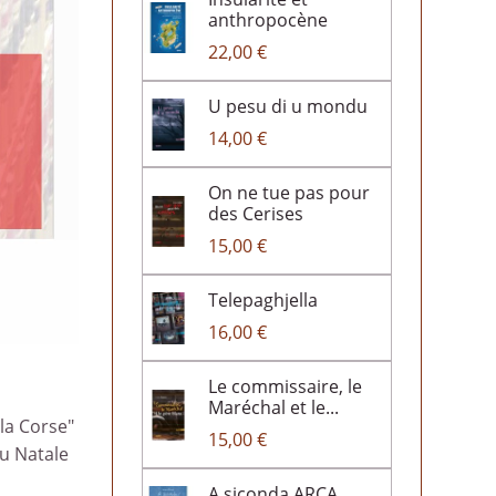
anthropocène
22,00 €
U pesu di u mondu
14,00 €
On ne tue pas pour
des Cerises
15,00 €
Telepaghjella
16,00 €
Le commissaire, le
Maréchal et le...
la Corse"
15,00 €
iu Natale
A siconda ARCA