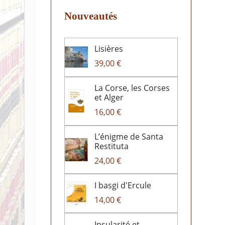
Nouveautés
Lisières
39,00 €
La Corse, les Corses
et Alger
16,00 €
L’énigme de Santa
Restituta
24,00 €
I basgi d'Ercule
14,00 €
Insularité et