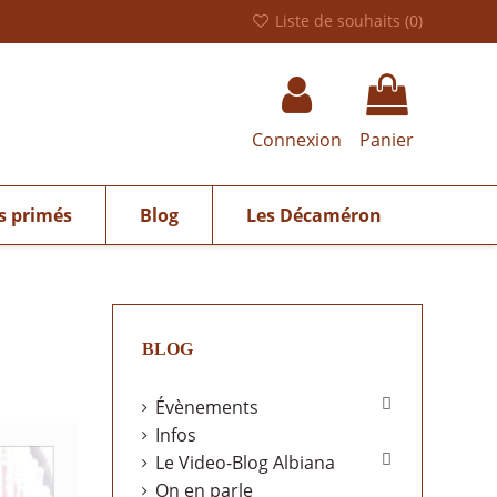
Liste de souhaits (
0
)
Connexion
Panier
s primés
Blog
Les Décaméron
BLOG

Évènements
Infos

Le Video-Blog Albiana
On en parle