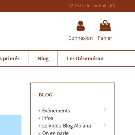
Liste de souhaits (
0
)
Connexion
Panier
s primés
Blog
Les Décaméron
BLOG

Évènements
Infos

Le Video-Blog Albiana
On en parle