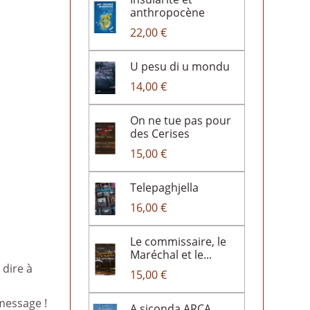
anthropocène
22,00 €
U pesu di u mondu
14,00 €
On ne tue pas pour
des Cerises
15,00 €
Telepaghjella
16,00 €
Le commissaire, le
Maréchal et le...
 dire à
15,00 €
message !
A siconda ARCA