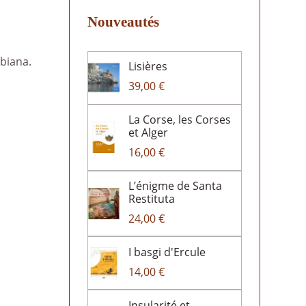
Nouveautés
lbiana.
Lisières
39,00 €
La Corse, les Corses
et Alger
16,00 €
L’énigme de Santa
Restituta
24,00 €
I basgi d'Ercule
14,00 €
Insularité et