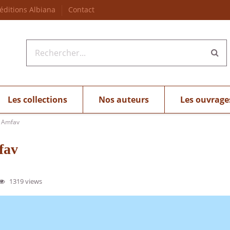
 éditions Albiana
Contact
Les collections
Nos auteurs
Les ouvrage
r Amfav
fav
1319 views