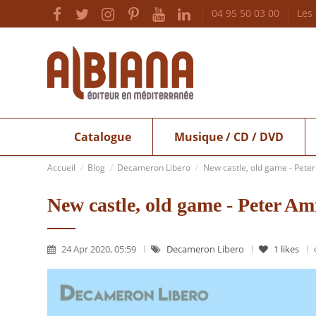
04 95 50 03 00
Les
Catalogue
Musique / CD / DVD
Accueil
Blog
Decameron Libero
New castle, old game - Pete
New castle, old game - Peter Am
24 Apr 2020, 05:59
Decameron Libero
1
likes