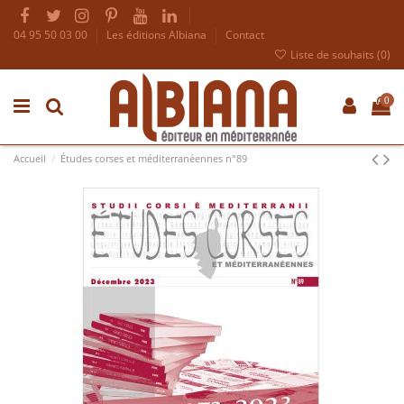
04 95 50 03 00
Les éditions Albiana
Contact
Liste de souhaits (
0
)
0
Accueil
Études corses et méditerranéennes n°89