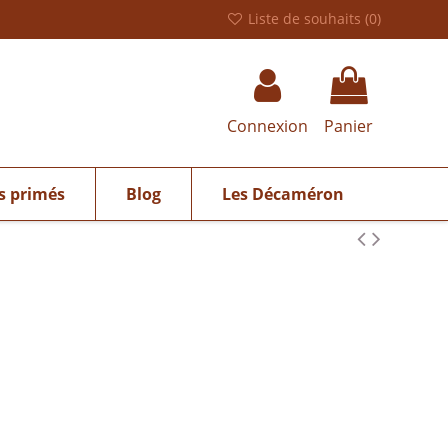
Liste de souhaits (
0
)
Connexion
Panier
s primés
Blog
Les Décaméron