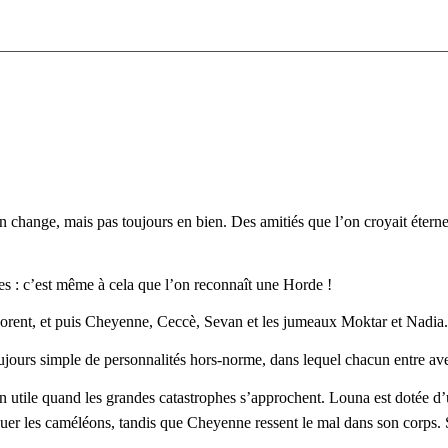
on change, mais
pas toujours en bien. Des amitiés que l’on croyait éterne
es : c’est même à
cela que l’on reconnaît une Horde !
orent, et puis
Cheyenne, Ceccè, Sevan et les jumeaux Moktar et Nadia.
ujours simple de
personnalités hors-norme, dans lequel chacun entre ave
n utile quand les
grandes catastrophes s’approchent. Louna est dotée d
ouer les caméléons, tandis que Cheyenne ressent le mal dans son
corps. 