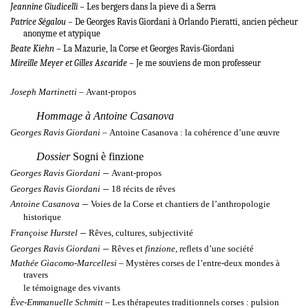
Jeannine Giudicelli –
Les bergers dans la pieve di a Serra
Patrice Ségalou –
De Georges Ravis Giordani à Orlando Pieratti, ancien pêcheur
anonyme et atypique
Beate Kiehn –
La Mazurie, la Corse et Georges Ravis-Giordani
Mireille Meyer et Gilles Ascaride –
Je me souviens de mon ­professeur
Joseph Martinetti –
Avant-propos
Hommage à Antoine Casanova
Georges Ravis Giordani –
Antoine Casanova : la cohérence d’une œuvre
Dossier
Sogni è finzione
–
Georges Ravis Giordani
Avant-propos
–
Georges Ravis Giordani
18 récits de rêves
–
Antoine Casanova
Voies de la Corse et chantiers de l’anthropologie
historique
–
Françoise Hurstel
Rêves, cultures, subjectivité
–
Georges Ravis Giordani
Rêves et
finzione
, reflets d’une société
Mathée Giacomo-Marcellesi –
Mystères corses de l’entre-deux mondes à
travers
le témoignage des vivants
Ève-Emmanuelle Schmitt –
Les thérapeutes traditionnels corses : pulsion