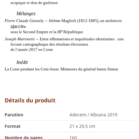
scopique et don de guérison
Mélanges
–
Pierre Claude Giansily
Jérôme Maglioli (1812-1885), un architecte
ajaccie
n
e
sous le Second Empire et la III
République
–
Joseph Martinetti
Entre affirmations et inquiétudes identitaires : une
lecture cartographique des résultats électoraux
de l’année 2017 en Corse
Inédit
La Corse pendant les Cent-Jours. Mémoires du général baron Simon
Détails du produit
Parution
Adecem / Albiana 2019
Format
21 x 29.5 cm
Nombre de pages
160