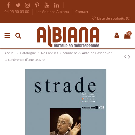
04 95 50 03 00
Les éditions Albiana
Contact
Liste de souhaits (
0
)
0
Accueil
Catalogue
Nos revues
Strade n°25 Antoine Casanova :
la cohérence d'une œuvre