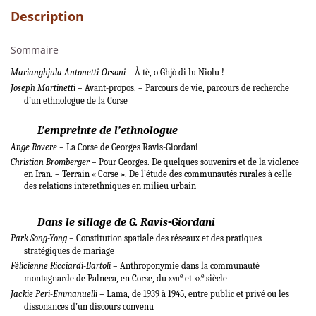
Description
Sommaire
Marianghjula Antonetti-Orsoni –
À tè, o Ghjò di lu Niolu !
Joseph Martinetti –
Avant-propos. – Parcours de vie, parcours de recherche
d’un ethnologue de la Corse
L’empreinte de l’ethnologue
Ange Rovere –
La Corse de Georges Ravis-Giordani
Christian Bromberger –
Pour Georges. De quelques souvenirs et de la violence
en Iran. – Terrain « Corse ». De l’étude des communautés rurales à celle
des relations interethniques en milieu urbain
Dans le sillage de G. Ravis-Giordani
Park Song-Yong –
Constitution spatiale des réseaux et des pratiques
stratégiques de mariage
Félicienne Ricciardi-Bartoli –
Anthroponymie dans la communauté
e
e
montagnarde de Palneca, en Corse, du
xvii
et
xx
siècle
Jackie Peri-Emmanuelli –
Lama, de 1939 à 1945, entre public et privé ou les
dissonances d’un discours convenu