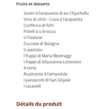
Fruits et desserts
Susini à l’acquavita di ziu Chjuchellu
Vinu di citrò – L’uva à l’acquavita
Cunfitura di fichi
Fritelli à u brocciu
U Fiadone
Cucciole di Balagna
U pastizzu
I frappi di Maria Beveraggi
I frappi di Ghjuvanna Lorenzoni
A torta
Ruzzicante à l’amandule
I panzarotti di San Ghjasè
I cacavelli
Détails du produit