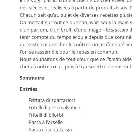
Il ne s’agit pas ici d’une « cuisine de chef » avec
des siècles et réalisées à partir de produits issus d
Chacun sait qu’au sujet de diverses recettes plusi
On mettait surtout ce que l’on avait sous la main s
d’un parfum, d’un bruit, d’une image – le
staccato
d
tenir compte du temps écoulé depuis que sont nés n
qu’existe encore chez les nôtres un profond désir de
l’on se rassemble pour le repas en commun.
Nous souhaitons de tout cœur que ce
librettu
aide
chers à notre cœur, puis à transmettre un ensembl
Sommaire
Entrées
Frittata di spartaricci
Fritelli di porri salvatichi
Fritelli di bilorbi
Pasta à l’arselle
Pasta cù a buttarga