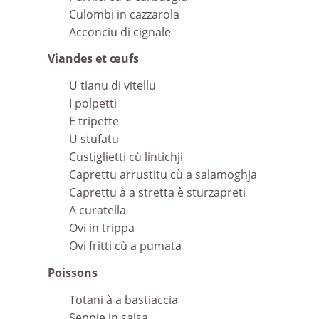
Culombi in cazzarola
Acconciu di cignale
Viandes et œufs
U tianu di vitellu
I polpetti
E tripette
U stufatu
Custiglietti cù lintichji
Caprettu arrustitu cù a salamoghja
Caprettu à a stretta è sturzapreti
A curatella
Ovi in trippa
Ovi fritti cù a pumata
Poissons
Totani à a bastiaccia
Seppie in salsa