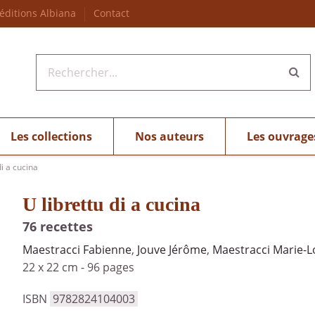
 éditions Albiana
Contact
Les collections
Nos auteurs
Les ouvrage
di a cucina
U librettu di a cucina
76 recettes
Maestracci Fabienne
,
Jouve Jérôme
,
Maestracci Marie-L
22 x 22 cm
-
96 pages
ISBN
9782824104003