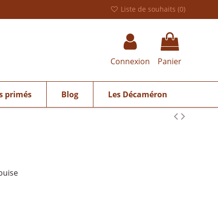
Liste de souhaits (
0
)
Connexion
Panier
s primés
Blog
Les Décaméron
ouise