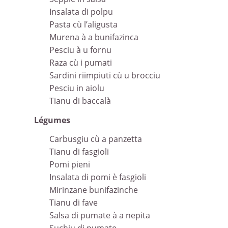
Insalata di polpu
Pasta cù l’aligusta
Murena à a bunifazinca
Pesciu à u fornu
Raza cù i pumati
Sardini riimpiuti cù u brocciu
Pesciu in aiolu
Tianu di baccalà
Légumes
Carbusgiu cù a panzetta
Tianu di fasgioli
Pomi pieni
Insalata di pomi è fasgioli
Mirinzane bunifazinche
Tianu di fave
Salsa di pumate à a nepita