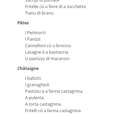
Suchju di pumate
Fritelle cù u fiore di a zucchetta
Tianu di branu
Pâtes
I Petimorti
I Panizzi
Cannelloni cù u brocciu
Lasagne à a bastiaccia
U pastizzu di macaroni
Châtaigne
I ballotti
I granaghjoli
Pastizzu à a farina castagnina
A pulenta
A torta castagnina
Fritelli cù a farina castagnina