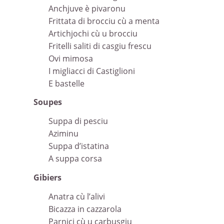
Anchjuve è pivaronu
Frittata di brocciu cù a menta
Artichjochi cù u brocciu
Fritelli saliti di casgiu frescu
Ovi mimosa
I migliacci di Castiglioni
E bastelle
Soupes
Suppa di pesciu
Aziminu
Suppa d’istatina
A suppa corsa
Gibiers
Anatra cù l’alivi
Bicazza in cazzarola
Parnici cù u carbusgiu