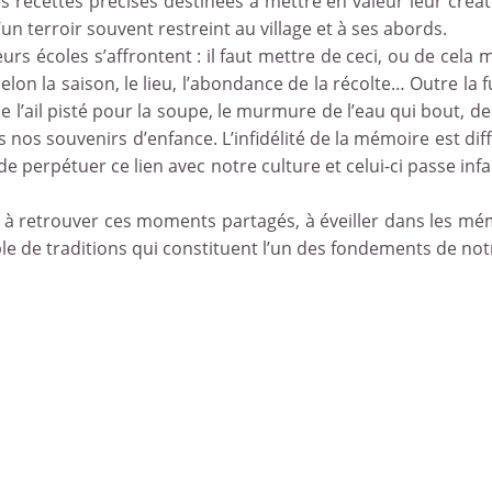
 des recettes précises destinées à mettre en valeur leur créat
’un terroir souvent restreint au village et à ses abords.
eurs écoles s’affrontent : il faut mettre de ceci, ou de ce
elon la saison, le lieu, l’abondance de la récolte… Outre la 
e l’ail pisté pour la soupe, le murmure de l’eau qui bout, de
os souvenirs d’enfance. L’infidélité de la mémoire est diffi
 perpétuer ce lien avec notre culture et celui-ci passe infai
 à retrouver ces moments partagés, à éveiller dans les mém
e de traditions qui constituent l’un des fondements de notr