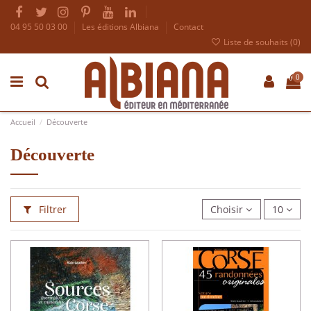
04 95 50 03 00
Les éditions Albiana
Contact
Liste de souhaits (
0
)
0
Accueil
Découverte
Découverte
Filtrer
Choisir
10