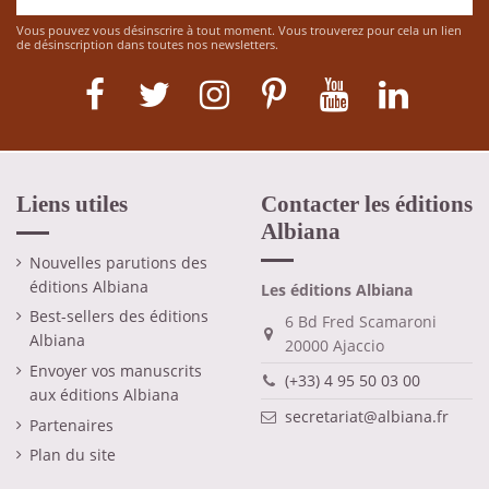
Vous pouvez vous désinscrire à tout moment. Vous trouverez pour cela un lien
de désinscription dans toutes nos newsletters.
Liens utiles
Contacter les éditions
Albiana
Nouvelles parutions des
éditions Albiana
Les éditions Albiana
Best-sellers des éditions
6 Bd Fred Scamaroni
Albiana
20000 Ajaccio
Envoyer vos manuscrits
(+33) 4 95 50 03 00
aux éditions Albiana
secretariat@albiana.fr
Partenaires
Plan du site