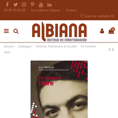
04 95 50 03 00
Les éditions Albiana
Contact
Liste de souhaits (
0
)
0
Accueil
Catalogue
Histoire, Patrimoine et société
En homme
libre