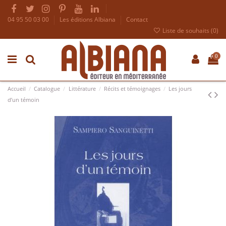
04 95 50 03 00
Les éditions Albiana
Contact
Liste de souhaits (
0
)
0
Accueil
Catalogue
Littérature
Récits et témoignages
Les jours
d’un témoin