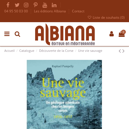
04 95 50 03 00
Les éditions Albiana
Contact
Liste de souhaits (
0
)
0
Accueil
Catalogue
Découverte de la Corse
Une vie sauvage