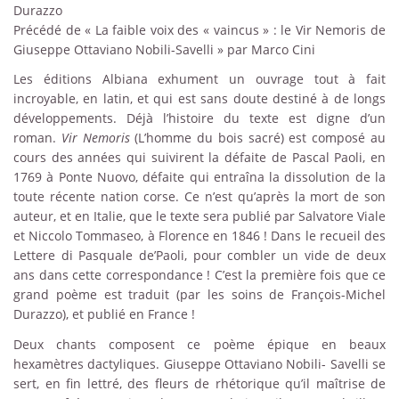
Durazzo
Précédé de « La faible voix des « vaincus » : le Vir Nemoris de
Giuseppe Ottaviano Nobili-Savelli » par Marco Cini
Les éditions Albiana exhument un ouvrage tout à fait
incroyable, en latin, et qui est sans doute destiné à de longs
développements. Déjà l’histoire du texte est digne d’un
roman.
Vir Nemoris
(L’homme du bois sacré) est composé au
cours des années qui suivirent la défaite de Pascal Paoli, en
1769 à Ponte Nuovo, défaite qui entraîna la dissolution de la
toute récente nation corse. Ce n’est qu’après la mort de son
auteur, et en Italie, que le texte sera publié par Salvatore Viale
et Niccolo Tommaseo, à Florence en 1846 ! Dans le recueil des
Lettere di Pasquale de’Paoli, pour combler un vide de deux
ans dans cette correspondance ! C’est la première fois que ce
grand poème est traduit (par les soins de François-Michel
Durazzo), et publié en France !
Deux chants composent ce poème épique en beaux
hexamètres dactyliques. Giuseppe Ottaviano Nobili- Savelli se
sert, en fin lettré, des fleurs de rhétorique qu’il maîtrise de