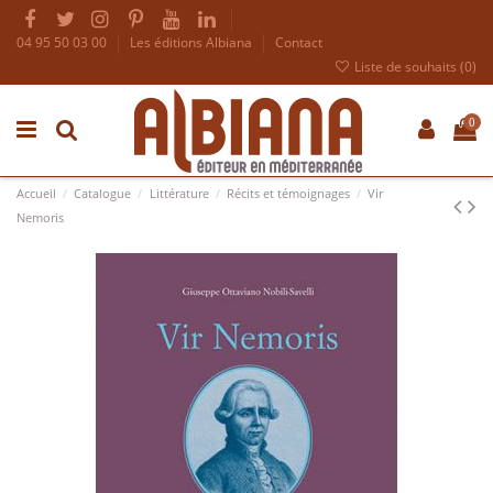
04 95 50 03 00
Les éditions Albiana
Contact
Liste de souhaits (
0
)
0
Accueil
Catalogue
Littérature
Récits et témoignages
Vir
Nemoris