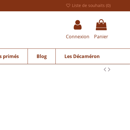
Liste de souhaits (
0
)
Connexion
Panier
s primés
Blog
Les Décaméron