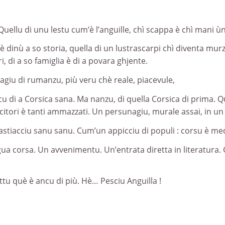
uellu di unu lestu cum’è l’anguille, chì scappa è chì mani ùn
Hè dinù a so storia, quella di un lustrascarpi chì diventa mu
ri, di a so famiglia è di a povara ghjente.
agiu di rumanzu, più veru chè reale, piacevule,
u di a Corsica sana. Ma nanzu, di quella Corsica di prima. Quel
tori è tanti ammazzati. Un persunagiu, murale assai, in un m
bastiacciu sanu sanu. Cum’un appicciu di populi : corsu è med
gua corsa. Un avvenimentu. Un’entrata diretta in literatura.
uttu què è ancu di più. Hè… Pesciu Anguilla !