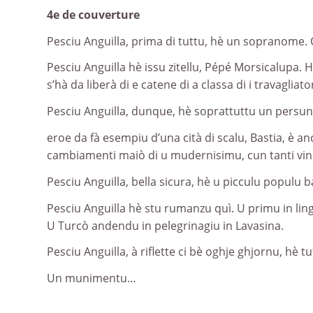
4e de couverture
Pesciu Anguilla, prima di tuttu, hè un sopranome. Q
Pesciu Anguilla hè issu zitellu, Pépé Morsicalupa. 
s’hà da liberà di e catene di a classa di i travagliato
Pesciu Anguilla, dunque, hè soprattuttu un persun
eroe da fà esempiu d’una cità di scalu, Bastia, è anc
cambiamenti maiò di u mudernisimu, cun tanti vinci
Pesciu Anguilla, bella sicura, hè u picculu populu 
Pesciu Anguilla hè stu rumanzu quì. U primu in lin
U Turcò andendu in pelegrinagiu in Lavasina.
Pesciu Anguilla, à riflette ci bè oghje ghjornu, hè t
Un munimentu…