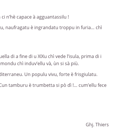
 ci n’hè capace à agguantassilu !
rzu, naufragatu è ingrandatu troppu in furia… chì
la di a fine di u XIXu chì vede l’isula, prima di i
ondu chì induv’ellu và, ùn si sà più.
iterraneu. Un populu vivu, forte è frisgiulatu.
 Cun tamburu è trumbetta si pò dì !… cum’ellu fece
Ghj. Thiers