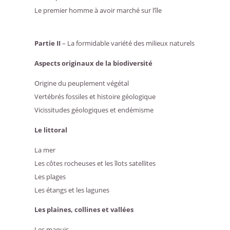
Le premier homme à avoir marché sur l’île
Partie II
– La formidable variété des milieux naturels
Aspects originaux de la biodiversité
Origine du peuplement végétal
Vertébrés fossiles et histoire géologique
Vicissitudes géologiques et endémisme
Le littoral
La mer
Les côtes rocheuses et les îlots satellites
Les plages
Les étangs et les lagunes
Les plaines, collines et vallées
Les maquis