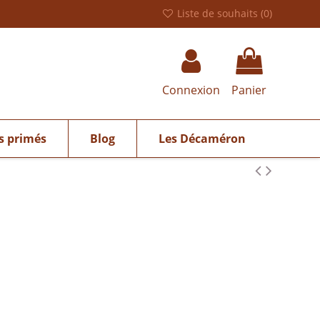
Liste de souhaits (
0
)
Connexion
Panier
s primés
Blog
Les Décaméron