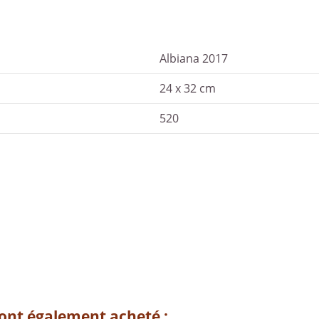
Albiana 2017
24 x 32 cm
520
 ont également acheté :