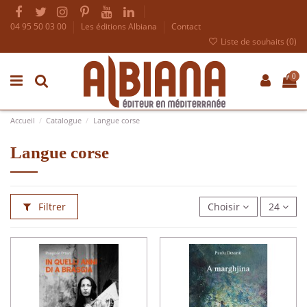
04 95 50 03 00
Les éditions Albiana
Contact
Liste de souhaits (
0
)
0
Accueil
Catalogue
Langue corse
Langue corse
Filtrer
Choisir
24