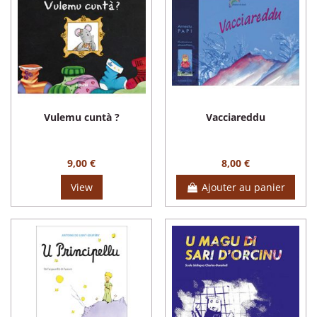
Vulemu cuntà ?
Vacciareddu
9,00 €
8,00 €
View
Ajouter au panier