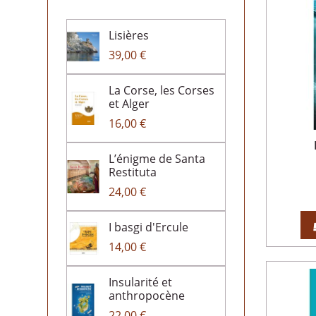
Albiana 2018
(4)
Albiana 2024
(3)
Lisières
Albiana 2025
(3)
39,00 €
Au coin de la rue 2013
(1)
La Corse, les Corses
et Alger
16,00 €
L’énigme de Santa
Restituta
24,00 €
I basgi d'Ercule
14,00 €
Insularité et
anthropocène
22,00 €