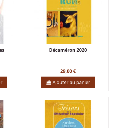
es
Décaméron 2020
29,00 €
er
Ajouter au panier