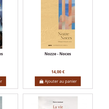
es
Nozze - Noces
14,00 €
er
Ajouter au panier