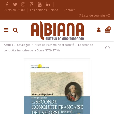
04 95 50 03 00
Les éditions Albiana
Contact
Liste de souhaits (
0
)
0
Accueil
Catalogue
Histoire, Patrimoine et société
La seconde
conquête française de la Corse (1739-1740)