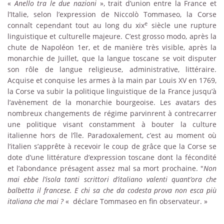
«
Anello tra le due nazioni
», trait d’union entre la France et
l’Italie, selon l’expression de Niccolò Tommaseo, la Corse
e
connaît cependant tout au long du
xix
siècle une rupture
linguistique et culturelle majeure. C’est grosso modo, après la
chute de Napoléon 1er, et de manière très visible, après la
monarchie de Juillet, que la langue toscane se voit disputer
son rôle de langue religieuse, administrative, littéraire.
Acquise et conquise les armes à la main par Louis XV en 1769,
la Corse va subir la politique linguistique de la France jusqu’à
l’avènement de la monarchie bourgeoise. Les avatars des
nombreux changements de régime parvinrent à contrecarrer
une politique visant constamment à bouter la culture
italienne hors de l’île. Paradoxalement, c’est au moment où
l’italien s’apprête à recevoir le coup de grâce que la Corse se
dote d’une littérature d’expression toscane dont la fécondité
et l’abondance présagent assez mal sa mort prochaine. "
Non
mai ebbe l’isola tanti scrittori d’italiano valenti quant’ora che
balbetta il francese. E chi sa che da codesta prova non esca più
italiana che mai ?
« déclare Tommaseo en fin observateur. »