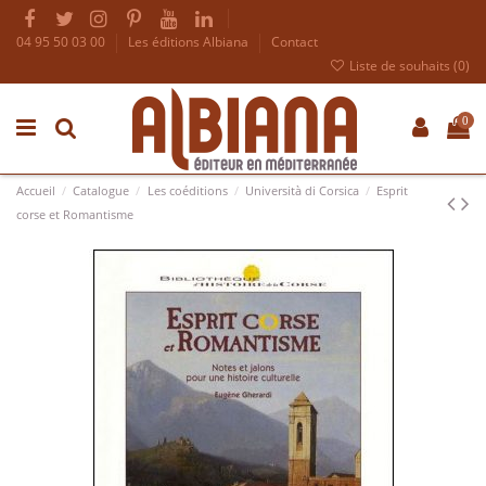
04 95 50 03 00
Les éditions Albiana
Contact
Liste de souhaits (
0
)
0
Accueil
Catalogue
Les coéditions
Università di Corsica
Esprit
corse et Romantisme