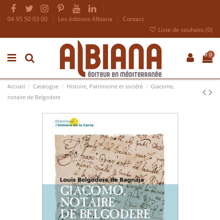
04 95 50 03 00
Les éditions Albiana
Contact
Liste de souhaits (
0
)
0
Accueil
Catalogue
Histoire, Patrimoine et société
Giacomo,
notaire de Belgodere