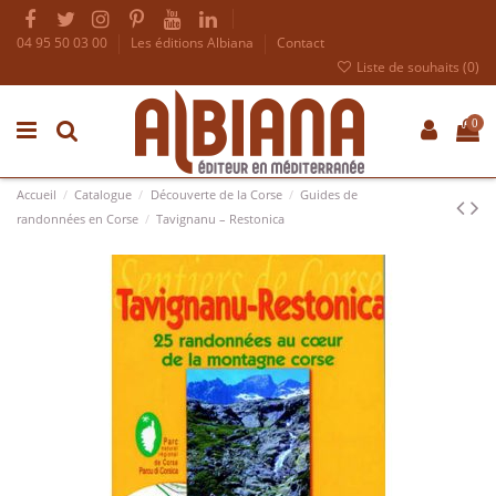
04 95 50 03 00
Les éditions Albiana
Contact
Liste de souhaits (
0
)
0
Accueil
Catalogue
Découverte de la Corse
Guides de
randonnées en Corse
Tavignanu – Restonica