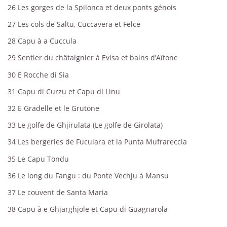
26
Les gorges de la Spilonca et deux ponts génois
27
Les cols de Saltu, Cuccavera et Felce
28
Capu à a Cuccula
29
Sentier du châtaignier à Evisa et bains d’Aïtone
30
E Rocche di Sia
31
Capu di Curzu et Capu di Linu
32
E Gradelle et le Grutone
33
Le golfe de Ghjirulata (Le golfe de Girolata)
34
Les bergeries de Fuculara et la Punta Mufrareccia
35
Le Capu Tondu
36
Le long du Fangu : du Ponte Vechju à Mansu
37
Le couvent de Santa Maria
38
Capu à e Ghjarghjole et Capu di Guagnarola