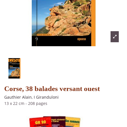
Corse, 38 balades versant ouest
Gauthier Alain
,
I Giranduloni
13 x 22 cm
-
208 pages