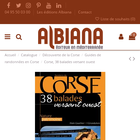
04 95 50 03 00
Les éditions Albiana
Contact
Liste de souhaits (
0
)
0
Accueil
Catalogue
Découverte de la Corse
Guides de
randonnées en Corse
Corse, 38 balades versant ouest