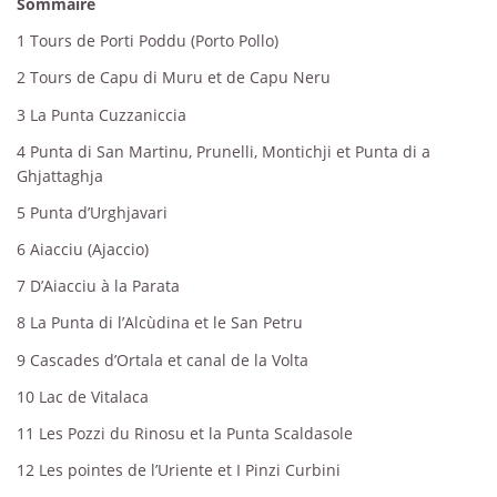
Sommaire
1
Tours de Porti Poddu (Porto Pollo)
2
Tours de Capu di Muru et de Capu Neru
3
La Punta Cuzzaniccia
4
Punta di San Martinu, Prunelli, Montichji et Punta di a
Ghjattaghja
5
Punta d’Urghjavari
6
Aiacciu (Ajaccio)
7
D’Aiacciu à la Parata
8
La Punta di l’Alcùdina et le San Petru
9
Cascades d’Ortala et canal de la Volta
10
Lac de Vitalaca
11
Les Pozzi du Rinosu et la Punta Scaldasole
12
Les pointes de l’Uriente et I Pinzi Curbini