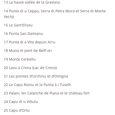
13
La haute vallée de la Gravona
14
Punta di u Ceppu, Serra di Petra Mura et Serra di Monte
Vechji
15
Le Sant'Eliseu
16
Punta San Damianu
17
Punta di a Vita depuis Arru
18
Muna et pont de Belfi ori
19
Monte Cerbellu
20
Lavu à Crena (Lac de Creno)
21
Les pointes d’Urchinu et d’Omigna
22
Le Capu Rossu et la Punta à i Tuselli
23
Palani, les Calanche de Piana et le château fort
24
Capu di u Vittulu
25
Capu d’Ortu