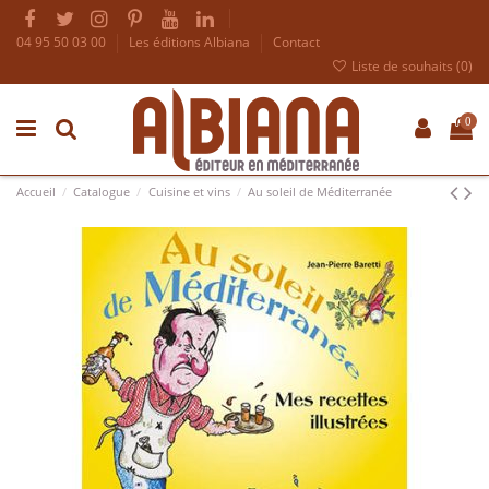
04 95 50 03 00
Les éditions Albiana
Contact
Liste de souhaits (
0
)
0
Accueil
Catalogue
Cuisine et vins
Au soleil de Méditerranée