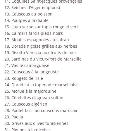
11. Coquilles Saint-Jacques provençales
12. Seiches d’Alger (supions)
13. Couscous au poisson
14. Poulpes à la diable
15. Loup serbe sur tapis rouge et vert
16. Calmars farcis pieds-noirs
17. Moules espagnoles au safran
18. Dorade niçoise grillée aux herbes
19. Risotto Venezia aux fruits de mer
20. Sardines du Vieux-Port de Marseille
21. Vieille camarguaise
22. Couscous à la langouste
23. Rougets de l’Isle
24. Dorade à la tapenade marseillaise
25. Morue à la majorquine
26. Côtelettes d’agneau sultan
27. Couscous algérien
28. Poulet farci au couscous marocain
29. Paella
30. Grives aux olives tunisiennes
31. Pigeons à la niçoise