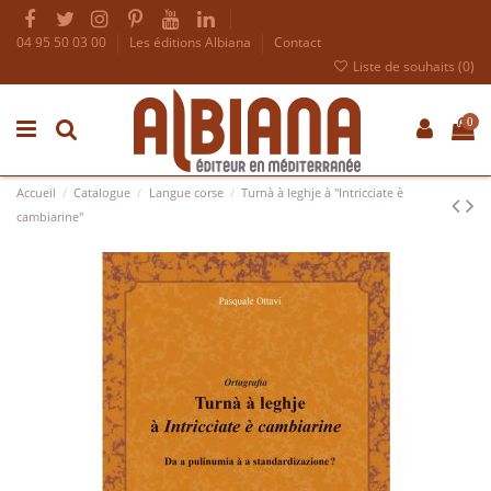
04 95 50 03 00
Les éditions Albiana
Contact
Liste de souhaits (
0
)
0
Accueil
Catalogue
Langue corse
Turnà à leghje à "Intricciate è
cambiarine"