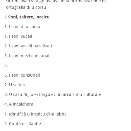
Par una avanzata ghjuvativa in la nurmalizazione di
l’ortugrafia di u corsu
I. Soni, saltere, incalcu
1. I soni di u corsu
1. I soni vucali
2. I soni vucali nazalizati
3. I soni mezi cunsunali
4.
5. I soni cunsunali
2. U saltere
3. U casu di j o « i longu » : un arcaisimu culturale
4. A incalchera
1. Idintificà u incalcu di sillabba
2. Cuntà e sillabbe