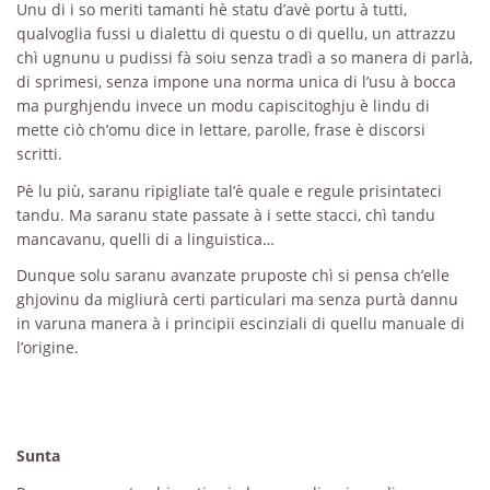
Unu di i so meriti tamanti hè statu d’avè portu à tutti,
qualvoglia fussi u dialettu di questu o di quellu, un attrazzu
chì ugnunu u pudissi fà soiu senza tradì a so manera di parlà,
di sprimesi, senza impone una norma unica di l’usu à bocca
ma purghjendu invece un modu capiscitoghju è lindu di
mette ciò ch’omu dice in lettare, parolle, frase è discorsi
scritti.
Pè lu più, saranu ripigliate tal’è quale e regule prisintateci
tandu. Ma saranu state passate à i sette stacci, chì tandu
mancavanu, quelli di a linguistica…
Dunque solu saranu avanzate pruposte chì si pensa ch’elle
ghjovinu da migliurà certi particulari ma senza purtà dannu
in varuna manera à i principii escinziali di quellu manuale di
l’origine.
Sunta