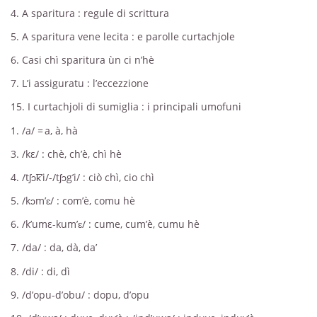
4. A sparitura : regule di scrittura
5. A sparitura vene lecita : e parolle curtachjole
6. Casi chì sparitura ùn ci n’hè
7. L’i assiguratu : l’eccezzione
15. I curtachjoli di sumiglia : i principali umofuni
1. /a/ = a, à, hà
3. /kε/ : chè, ch’è, chì hè
4. /tʃɔk̅’i/-/tʃɔg’i/ : ciò chì, cio chì
5. /kɔm’ɛ/ : com’è, comu hè
6. /k’umε-kum’ɛ/ : cume, cum’è, cumu hè
7. /da/ : da, dà, da’
8. /di/ : di, dì
9. /d’opu-d’obu/ : dopu, d’opu