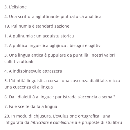
3. L’elisione
4. Una scrittura agluttinante piuttostu cà analitica
19. Pulinumia è standardizazione
1. A pulinumia : un acquistu storicu
2. A pulitica linguistica oghjinca : bisogni è ogittivi
3. Una lingua antica è pupulare da puntillà i nostri valori
cullittivi attuali
4. A indispinsevule attrazzera
5. L’idintità linguistica corsa : una cuscenza dialittale, micca
una cuscenza di a lingua
6. Da i dialetti à a lingua : par istrada s’acconcia a soma ?
7. Fà e scelte da fà a lingua
20. In modu di chjusura. L’evuluzione ortugrafica : una
infigurata da
Intricciate è cambiarine
à e pruposte di stu libru