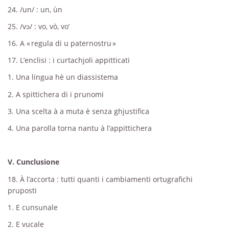
24. /un/ : un, ùn
25. /vɔ/ : vo, vò, vo’
16. A « regula di u paternostru »
17. L’enclisi : i curtachjoli appitticati
1. Una lingua hè un diassistema
2. A spittichera di i prunomi
3. Una scelta à a muta è senza ghjustifica
4. Una parolla torna nantu à l’appittichera
V. Cunclusione
18. À l’accorta : tutti quanti i cambiamenti ortugrafichi
pruposti
1. E cunsunale
2. E vucale