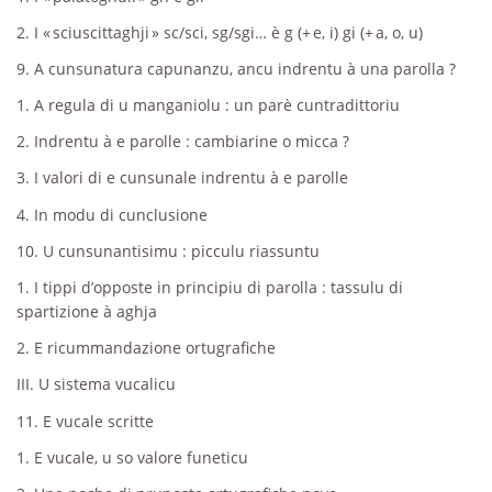
2. I « sciuscittaghji » sc/sci, sg/sgi… è g (+ e, i) gi (+ a, o, u)
9. A cunsunatura capunanzu, ancu indrentu à una parolla ?
1. A regula di u manganiolu : un parè cuntradittoriu
2. Indrentu à e parolle : cambiarine o micca ?
3. I valori di e cunsunale indrentu à e parolle
4. In modu di cunclusione
10. U cunsunantisimu : picculu riassuntu
1. I tippi d’opposte in principiu di parolla : tassulu di
spartizione à aghja
2. E ricummandazione ortugrafiche
III. U sistema vucalicu
11. E vucale scritte
1. E vucale, u so valore funeticu