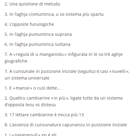
2. Una quistione di metudu
3. In l’aghja cismuntinca, u so sistema più spartu
4. L’opposte funulogiche
5. In l’aghja pumuntinca suprana
6. In l’aghja pumuntinca suttana
7. A « regula di u manganiolu » infigurata in le so trè aghje
giugrafiche
7. A cunsunale in pusizione iniziale (seguitu) 4 casi « nuvelli »,
un sistema universale
1. E « manse » o cusì dette…
2. Quattru cambiarine « in più », ligate tutte da un sistema
d’opposta tesu vs distesu
3. 17 lettare cambiarine è micca più 13
8. L’assenza di cunsunatura capunanzu in pusizione iniziale
1. I « palatognuli » gn è gli