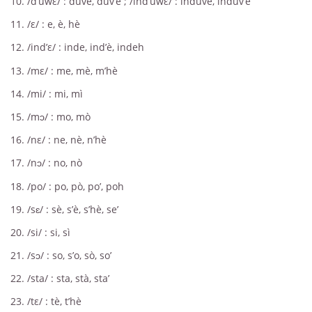
10. /d’uwε/ : duve, duv’è ; /ind’uwε/ : induve, induv’è
11. /ε/ : e, è, hè
12. /ind’ε/ : inde, ind’è, indeh
13. /mε/ : me, mè, m’hè
14. /mi/ : mi, mì
15. /mɔ/ : mo, mò
16. /nε/ : ne, nè, n’hè
17. /nɔ/ : no, nò
18. /po/ : po, pò, po’, poh
19. /sɛ/ : sè, s’è, s’hè, se’
20. /si/ : si, sì
21. /sɔ/ : so, s’o, sò, so’
22. /sta/ : sta, stà, sta’
23. /tε/ : tè, t’hè