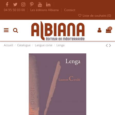
04 95 50 03 00
Les éditions Albiana
Contact
Liste de souhaits (
0
)
0
Accueil
Catalogue
Langue corse
Lenga