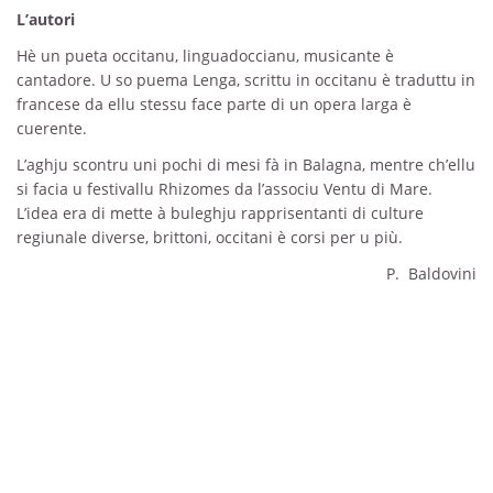
L’autori
Hè un pueta occitanu, linguadoccianu, musicante è
cantadore. U so puema Lenga, scrittu in occitanu è traduttu in
francese da ellu stessu face parte di un opera larga è
cuerente.
L’aghju scontru uni pochi di mesi fà in Balagna, mentre ch’ellu
si facia u festivallu Rhizomes da l’associu Ventu di Mare.
L’idea era di mette à buleghju rapprisentanti di culture
regiunale diverse, brittoni, occitani è corsi per u più.
P. Baldovini