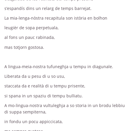
s’espandís dins un relarg de temps barrejat.
La mia-lenga-nòstra recapitula son istòria en bolhon
leugièr de sopa perpetuala,
al fons un pauc rabinada,
mas totjorn gostosa.
A lingua-meia-nostra tufuneghja u tempu in diagunale.
Liberata da u pesu di u so usu,
staccata da e realità di u tempu prisente,
si spana in un spaziu di tempu bulliatu.
A mo-lingua-nostra vultuleghja a so storia in un brodu lebbiu
di suppa sempiterna,
in fondu un pocu appiccicata,