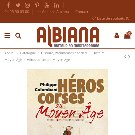
04 95 50 03 00
Les éditions Albiana
Contact
Liste de souhaits (
0
)
0
Accueil
Catalogue
Histoire, Patrimoine et société
Histoire
Moyen Âge
Héros corses du Moyen Âge