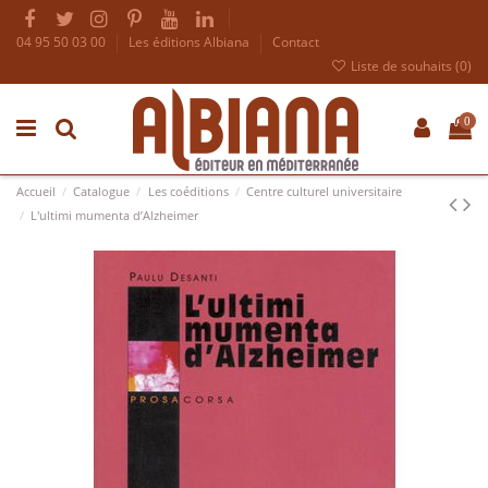
04 95 50 03 00
Les éditions Albiana
Contact
Liste de souhaits (
0
)
0
Accueil
Catalogue
Les coéditions
Centre culturel universitaire
L'ultimi mumenta d’Alzheimer