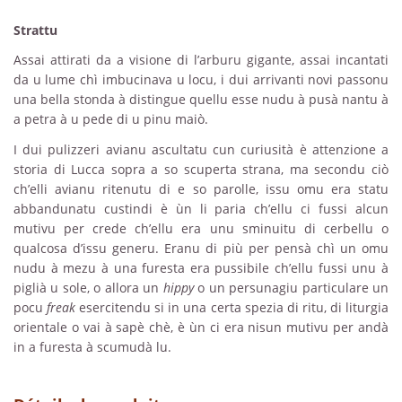
Strattu
Assai attirati da a visione di l’arburu gigante, assai incantati
da u lume chì imbucinava u locu, i dui arrivanti novi passonu
una bella stonda à distingue quellu esse nudu à pusà nantu à
a petra à u pede di u pinu maiò.
I dui pulizzeri avianu ascultatu cun curiusità è attenzione a
storia di Lucca sopra a so scuperta strana, ma secondu ciò
ch’elli avianu ritenutu di e so parolle, issu omu era statu
abbandunatu custindi è ùn li paria ch’ellu ci fussi alcun
mutivu per crede ch’ellu era unu sminuitu di cerbellu o
qualcosa d’issu generu. Eranu di più per pensà chì un omu
nudu à mezu à una furesta era pussibile ch’ellu fussi unu à
piglià u sole, o allora un
hippy
o un persunagiu particulare un
pocu
freak
esercitendu si in una certa spezia di ritu, di liturgia
orientale o vai à sapè chè, è ùn ci era nisun mutivu per andà
in a furesta à scumudà lu.