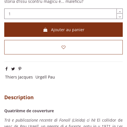
storia d’issu scontru magicu è... maleficu?
Ajouter au panier
Thiers Jacques
Urgell Pau
Description
Quatrième de couverture
Trà e publicazione recente di Fonoll (Lleida) ci hè
El collidor de
vesc
de Pau Urgell, un agente di e fureste, natu in u 1971 in Les