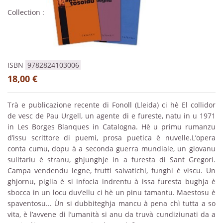
Collection :
ISBN
9782824103006
18,00 €
Trà e publicazione recente di Fonoll (Lleida) ci hè El collidor
de vesc de Pau Urgell, un agente di e fureste, natu in u 1971
in Les Borges Blanques in Catalogna. Hè u primu rumanzu
d’issu scrittore di puemi, prosa puetica è nuvelle.L’opera
conta cumu, dopu à a seconda guerra mundiale, un giovanu
sulitariu è stranu, ghjunghje in a furesta di Sant Gregori.
Campa vendendu legne, frutti salvatichi, funghi è viscu. Un
ghjornu, piglia è si infocia indrentu à issa furesta bughja è
sbocca in un locu duv’ellu ci hè un pinu tamantu. Maestosu è
spaventosu... Ùn si dubbiteghja mancu à pena chì tutta a so
vita, è l’avvene di l’umanità si anu da truvà cundiziunati da a