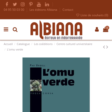
04 95 50 03 00
Les éditions Albiana
Contact
Liste de souhaits (
0
)
0
Accueil
Catalogue
Les coéditions
Centre culturel universitaire
L’omu verde