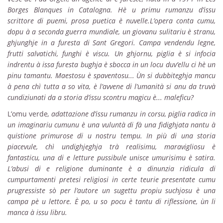
Borges Blanques in Catalogna. Hè u primu rumanzu d’issu
scrittore di puemi, prosa puetica è nuvelle.L’opera conta cumu,
dopu à a seconda guerra mundiale, un giovanu sulitariu è stranu,
ghjunghje in a furesta di Sant Gregori. Campa vendendu legne,
frutti salvatichi, funghi è viscu. Un ghjornu, piglia è si infocia
indrentu à issa furesta bughja è sbocca in un locu duv’ellu ci hè un
pinu tamantu. Maestosu è spaventosu... Ùn si dubbiteghja mancu
à pena chì tutta a so vita, è l’avvene di l’umanità si anu da truvà
cundiziunati da a storia d’issu scontru magicu è... maleficu?
L’omu verde
, adattazione d’issu rumanzu in corsu, piglia radica in
un imaginariu cumunu è una vuluntà di fà una fidighjata nantu à
quistione primurose di u nostru tempu. In più di una storia
piacevule, chì undighjeghja trà realisimu, maravigliosu è
fantasticu, una di e letture pussibule unisce umurisimu è satira
.
L’abusi di e religione duminante è a dinunzia ridicula di
cumpurtamenti pretesi religiosi in certe teurie presentate cumu
prugressiste sò per l’autore un sugettu propiu suchjosu è una
campa pè u lettore. È po, u so pocu è tantu di riflessione, ùn li
manca à issu libru.