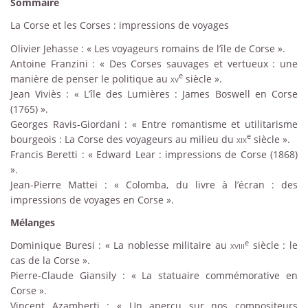
Sommaire
La Corse et les Corses : impressions de voyages
Olivier Jehasse : « Les voyageurs romains de l’île de Corse ».
Antoine Franzini : « Des Corses sauvages et vertueux : une
e
manière de penser le politique au
xv
siècle ».
Jean Viviès : « L’île des Lumières : James Boswell en Corse
(1765) ».
Georges Ravis-Giordani : « Entre romantisme et utilitarisme
e
bourgeois : La Corse des voyageurs au milieu du
xix
siècle ».
Francis Beretti : « Edward Lear : impressions de Corse (1868)
».
Jean-Pierre Mattei : « Colomba, du livre à l’écran : des
impressions de voyages en Corse ».
Mélanges
e
Dominique Buresi : « La noblesse militaire au
xviii
siècle : le
cas de la Corse ».
Pierre-Claude Giansily : « La statuaire commémorative en
Corse ».
Vincent Azamberti : « Un aperçu sur nos compositeurs