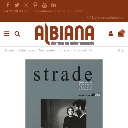
04 95 50 03 00
Les éditions Albiana
Contact
Liste de souhaits (
0
)
0
Accueil
Catalogue
Nos revues
Strade
Strade n° 14