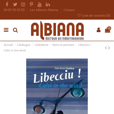
04 95 50 03 00
Les éditions Albiana
Contact
Liste de souhaits (
0
)
0
Accueil
Catalogue
Littérature
Noirs et policiers
Libecciu !
Calvi in the wind