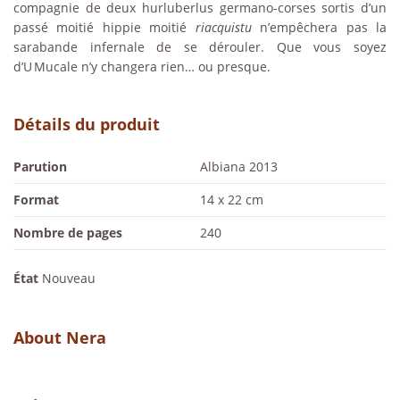
compagnie de deux hurluberlus germano-corses sortis d’un
passé moitié hippie moitié
riacquistu
n’empêchera pas la
sarabande infernale de se dérouler. Que vous soyez
d’U Mucale n’y changera rien… ou presque.
Détails du produit
Parution
Albiana 2013
Format
14 x 22 cm
Nombre de pages
240
État
Nouveau
About Nera