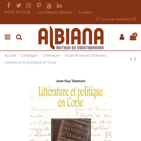
04 95 50 03 00
Les éditions Albiana
Contact
Liste de souhaits (
0
)
0
Accueil
Catalogue
Littérature
Essais et revues littéraires
Littérature et politique en Corse