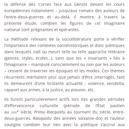
la défense des Corses face aux Génois devant les cours
européennes notamment – jusqu’aux romans des auteurs de
l’entre-deux-guerres et au-delà, il montre, à travers la
présente étude, combien les figures de cet imaginaire
national sont prégnantes et opérantes.
La méthode relevant de la sociolittérature porte à vérifier
l’importance des contextes sociohistoriques et donc politiques
dans lesquels naît ou meurt telle ou telle approche littéraire
(genres, styles, écoles…), sans que les « invariants » liés à
l’imaginaire – manipulé consciemment ou non par les auteurs
– cessent de traverser les époques et les modes. Ces thèmes
récurrents méritaient plus que jamais d’être interrogés, tant
ils demeurent d’une brûlante actualité : violence, vendetta,
rapport aux armes, à la justice, au pouvoir, etc.
Ils furent particulièrement actifs lors des grandes périodes
d’effervescence culturelle (période de l’État paolien
e
au
xviii
siècle,
Primu Riacquistu
au tournant du siècle, entre-
deux-guerres,
Riacquistu
des années soixante-dix) et l’auteur
souligne combien leur lien avec la politique s’accrut aux