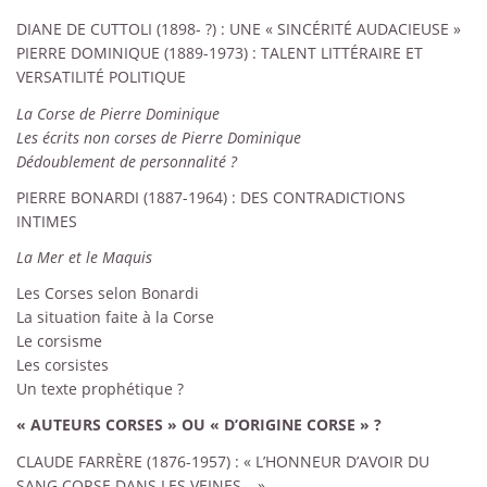
DIANE DE CUTTOLI (1898-
?)
: UNE «
SINCÉRITÉ AUDACIEUSE
»
PIERRE DOMINIQUE (1889-1973)
: TALENT LITTÉRAIRE ET
VERSATILITÉ POLITIQUE
La Corse de Pierre Dominique
Les écrits non corses de Pierre Dominique
Dédoublement de personnalité ?
PIERRE BONARDI (1887-1964)
: DES CONTRADICTIONS
INTIMES
La Mer et le Maquis
Les Corses selon Bonardi
La situation faite à la Corse
Le corsisme
Les corsistes
Un texte prophétique ?
«
AUTEURS CORSES
» OU «
D’ORIGINE CORSE
»
?
CLAUDE FARRÈRE (1876-1957)
: «
L’HONNEUR D’AVOIR DU
SANG CORSE DANS LES VEINES…
»