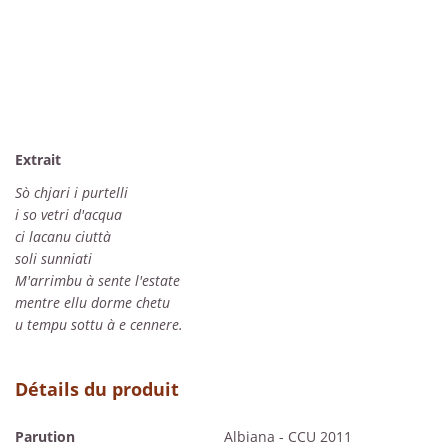
Extrait
Sò chjari i purtelli
i so vetri d'acqua
ci lacanu ciuttà
soli sunniati
M'arrimbu à sente l'estate
mentre ellu dorme chetu
u tempu sottu à e cennere.
Détails du produit
Parution
Albiana - CCU 2011