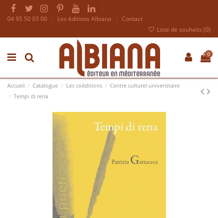
04 95 50 03 00
Les éditions Albiana
Contact
Liste de souhaits (
0
)
0
Accueil
Catalogue
Les coéditions
Centre culturel universitaire
Tempi di rena