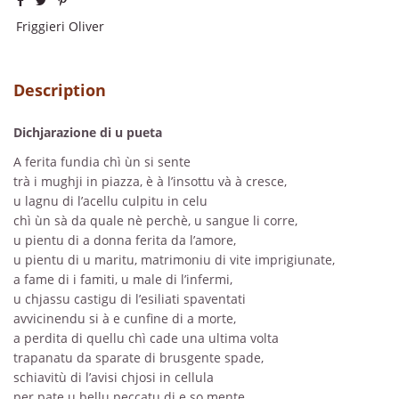
Friggieri Oliver
Description
Dichjarazione di u pueta
A ferita fundia chì ùn si sente
trà i mughji in piazza, è à l’insottu và à cresce,
u lagnu di l’acellu culpitu in celu
chì ùn sà da quale nè perchè, u sangue li corre,
u pientu di a donna ferita da l’amore,
u pientu di u maritu, matrimoniu di vite imprigiunate,
a fame di i famiti, u male di l’infermi,
u chjassu castigu di l’esiliati spaventati
avvicinendu si à e cunfine di a morte,
a perdita di quellu chì cade una ultima volta
trapanatu da sparate di brusgente spade,
schiavitù di l’avisi chjosi in cellula
per pate u bellu peccatu di e so mente,