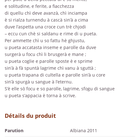
e solitudine, e ferite, a fiacchezza
di quellu chì deve avanzà, chì inciampa
è si rialza turnendu à cascà sin’à a cima
duve l’aspetta una croce cun trè chjodi
– eccu cun chè si saldanu e rime di u pueta.
Per ammette chì u so fattu hè ghjustu,
u pueta accatasta inseme e parolle da duve
surgerà u focu chì li brusgerà e mane ;
u pueta coglie e parolle sposte è e sprime
sin’à à fà spuntà lagrime chì vanu à sguttà ;
u pueta trapana di cultella e parolle sin’à u core
sin’à spurgà u sangue à l’eternu.
S’è elle sò focu e so parolle, lagrime, sfogu di sangue
u pueta s’appacia è torna à scrive.
Détails du produit
Parution
Albiana 2011