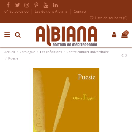
04 95 50 03 00
Les éditions Albiana
Contact
Liste de souhaits (
0
)
0
Accueil
Catalogue
Les coéditions
Centre culturel universitaire
Puesie