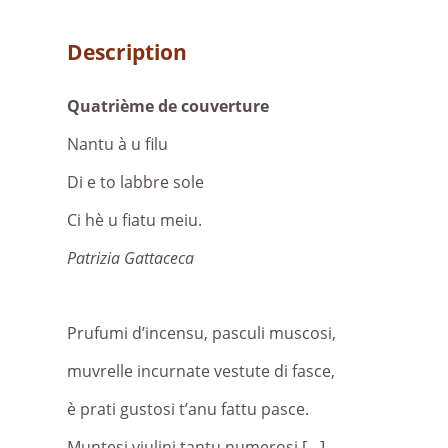
Description
Quatrième de couverture
Nantu à u filu
Di e to labbre sole
Ci hè u fiatu meiu.
Patrizia Gattaceca
Prufumi d’incensu, pasculi muscosi,
muvrelle incurnate vestute di fasce,
è prati gustosi t’anu fattu pasce.
Muntesi viulini tantu numerosi […]