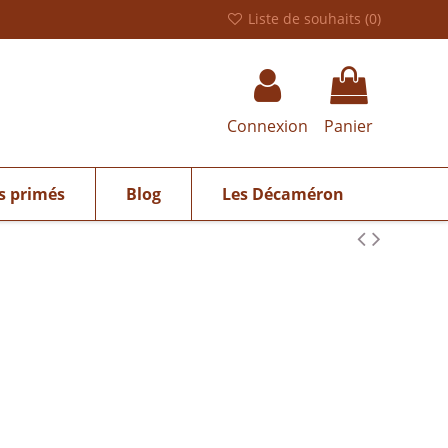
Liste de souhaits (
0
)
Connexion
Panier
s primés
Blog
Les Décaméron