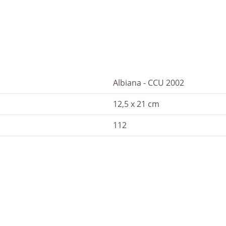
Albiana - CCU 2002
12,5 x 21 cm
112