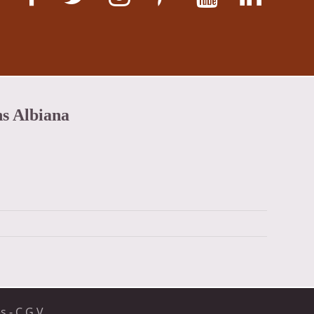
ns Albiana
es
-
C.G.V