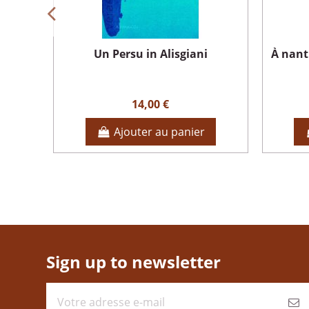
i
Un Persu in Alisgiani
À nant
14,00 €
Ajouter au panier
Sign up to newsletter