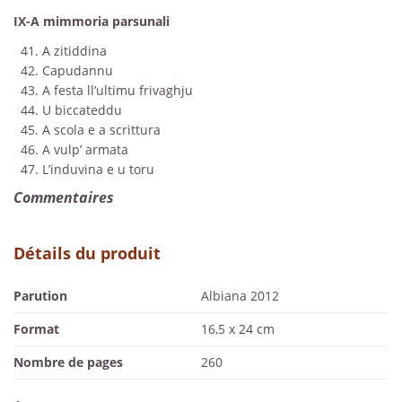
IX-A mimmoria parsunali
41. A zitiddina
42. Capudannu
43. A festa ll’ultimu frivaghju
44. U biccateddu
45. A scola e a scrittura
46. A vulp’ armata
47. L’induvina e u toru
Commentaires
Détails du produit
Parution
Albiana 2012
Format
16,5 x 24 cm
Nombre de pages
260