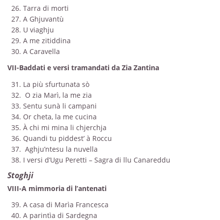
26. Tarra di morti
27. A Ghjuvantù
28. U viaghju
29. A me zitiddina
30. A Caravella
VII-Baddati e versi tramandati da Zia Zantina
31. La più sfurtunata sò
32. O zia Marì, la me zia
33. Sentu sunà li campani
34. Or cheta, la me cucina
35. À chi mi mina li chjerchja
36. Quandi tu piddest’ à Roccu
37. Aghju’ntesu la nuvella
38. I versi d’Ugu Peretti – Sagra di llu Canareddu
Stoghji
VIII-A mimmoria di l’antenati
39. A casa di Marìa Francesca
40. A parintìa di Sardegna