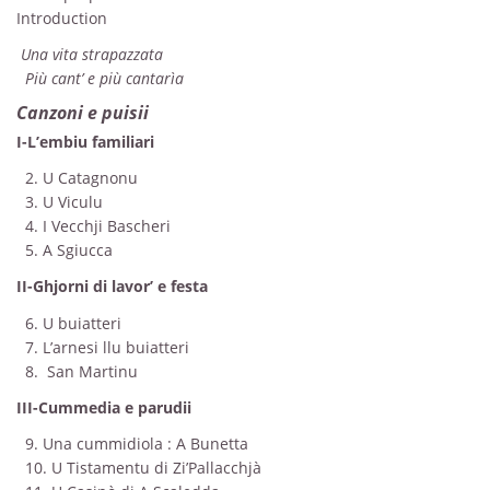
Introduction
Una vita strapazzata
Più cant’ e più cantarìa
Canzoni e puisii
I-L’embiu familiari
2. U Catagnonu
3. U Viculu
4. I Vecchji Bascheri
5. A Sgiucca
II-Ghjorni di lavor’ e festa
6. U buiatteri
7. L’arnesi llu buiatteri
8. San Martinu
III-Cummedia e parudii
9. Una cummidiola : A Bunetta
10. U Tistamentu di Zi’Pallacchjà