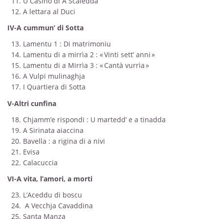
11. U Casinò di A Scaledda
12. A lettara al Duci
IV-A cummun’ di Sotta
13. Lamentu 1 : Di matrimoniu
14. Lamentu di a mirrìa 2 : « Vinti sett’ anni »
15. Lamentu di a Mirrìa 3 : « Cantà vurrìa »
16. A Vulpi mulinaghja
17. I Quartiera di Sotta
V-Altri cunfina
18. Chjamm’e rispondi : U martedd’ e a tinadda
19. A Sirinata aiaccina
20. Bavella : a rigina di a nivi
21. Evisa
22. Calacuccia
VI-A vita, l’amori, a morti
23. L’Aceddu di boscu
24. A Vecchja Cavaddina
25. Santa Manza