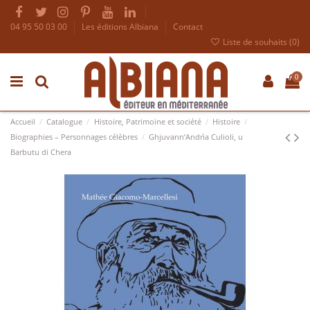
04 95 50 03 00
Les éditions Albiana
Contact
Liste de souhaits (
0
)
0
Accueil
Catalogue
Histoire, Patrimoine et société
Histoire
Biographies – Personnages célèbres
Ghjuvann’Andrìa Culioli, u
Barbutu di Chera