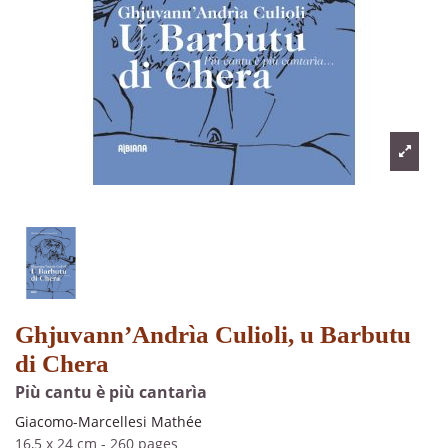
Ghjuvann’Andrìa Culioli, u Barbutu
di Chera
Più cantu è più cantarìa
Giacomo-Marcellesi Mathée
16,5 x 24 cm
-
260 pages