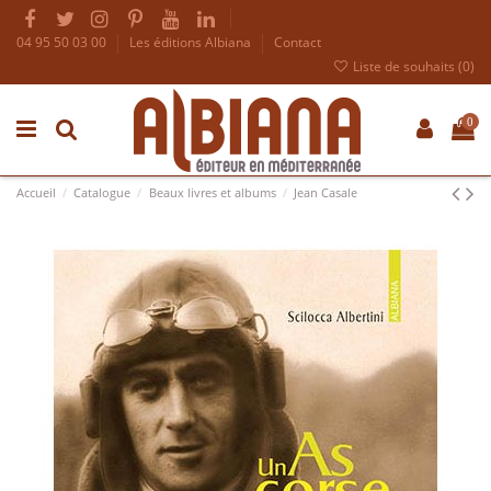
04 95 50 03 00
Les éditions Albiana
Contact
Liste de souhaits (
0
)
0
Accueil
Catalogue
Beaux livres et albums
Jean Casale