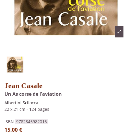
Jean Casale
Un As corse de l'aviation
Albertini Scilocca
22 x 21 cm
-
124 pages
ISBN
9782846982016
15,00 €