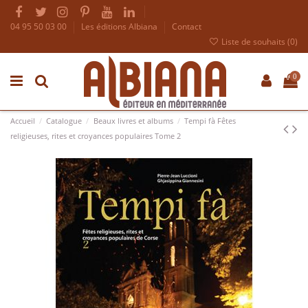
04 95 50 03 00
Les éditions Albiana
Contact
Liste de souhaits (
0
)
0
Accueil
Catalogue
Beaux livres et albums
Tempi fà Fêtes
religieuses, rites et croyances populaires Tome 2