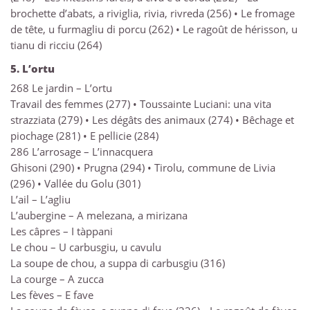
brochette d’abats, a riviglia, rivia, rivreda (256) • Le fromage
de tête, u furmagliu di porcu (262) • Le ragoût de hérisson, u
tianu di ricciu (264)
5. L’ortu
268 Le jardin – L’ortu
Travail des femmes (277) • Toussainte Luciani: una vita
strazziata (279) • Les dégâts des animaux (274) • Bêchage et
piochage (281) • E pellicie (284)
286 L’arrosage – L’innacquera
Ghisoni (290) • Prugna (294) • Tirolu, commune de Livia
(296) • Vallée du Golu (301)
L’ail – L’agliu
L’aubergine – A melezana, a mirizana
Les câpres – I tàppani
Le chou – U carbusgiu, u cavulu
La soupe de chou, a suppa di carbusgiu (316)
La courge – A zucca
Les fèves – E fave