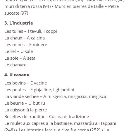
muri di terra rossa (94) • Murs en pierres de taille – Petre
zuccate (97)
3. L’industrie
Les tuiles – I tevuli, i coppi
La chaux – A calcina
Les mines – E minere
Le sel – U sale
La soie – A seta
Le chanvre
4. U casanu
Les bovins – E vacine
Les poules – E ghjalline, i ghjaddini
La viande séchée – A misgiscia, misgiccia, misgisca
Le beurre – U butiru
La cuisson à la pierre
Recettes de tradition– Cucina di tradizione
Le mulet aux câpres à la bastiaise, mazzardu à i tàppani
(248) • Les intestins farcis, a civa è a corda (252) • La