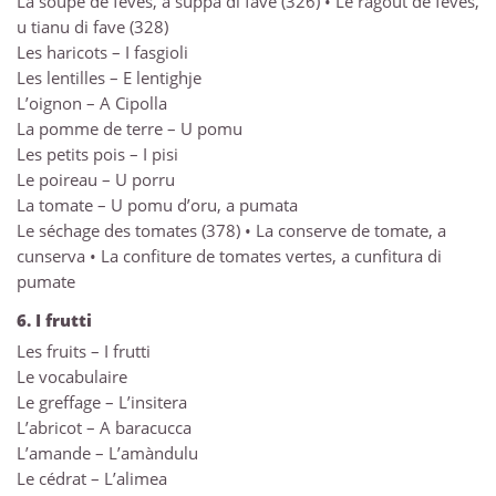
La soupe de fèves, a suppa di fave (326) • Le ragoût de fèves,
u tianu di fave (328)
Les haricots – I fasgioli
Les lentilles – E lentighje
L’oignon – A Cipolla
La pomme de terre – U pomu
Les petits pois – I pisi
Le poireau – U porru
La tomate – U pomu d’oru, a pumata
Le séchage des tomates (378) • La conserve de tomate, a
cunserva • La confiture de tomates vertes, a cunfitura di
pumate
6. I frutti
Les fruits – I frutti
Le vocabulaire
Le greffage – L’insitera
L’abricot – A baracucca
L’amande – L’amàndulu
Le cédrat – L’alimea