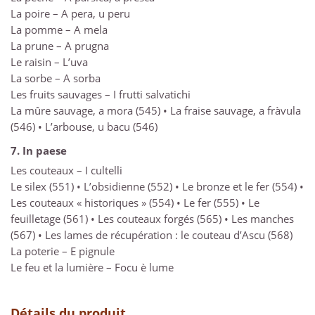
La poire – A pera, u peru
La pomme – A mela
La prune – A prugna
Le raisin – L’uva
La sorbe – A sorba
Les fruits sauvages – I frutti salvatichi
La mûre sauvage, a mora (545) • La fraise sauvage, a fràvula
(546) • L’arbouse, u bacu (546)
7. In paese
Les couteaux – I cultelli
Le silex (551) • L’obsidienne (552) • Le bronze et le fer (554) •
Les couteaux « historiques » (554) • Le fer (555) • Le
feuilletage (561) • Les couteaux forgés (565) • Les manches
(567) • Les lames de récupération : le couteau d’Ascu (568)
La poterie – E pignule
Le feu et la lumière – Focu è lume
Détails du produit