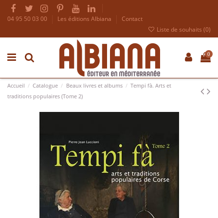
04 95 50 03 00
Les éditions Albiana
Contact
Liste de souhaits (
0
)
0
Accueil
Catalogue
Beaux livres et albums
Tempi fà. Arts et
traditions populaires (Tome 2)