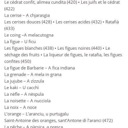
Le cédrat confit, alimea cundita (420) • Les juifs et le cédrat
(422)
La cerise – A chjarasgia
Les cerises douces (428) • Les cerises acides (432) • Ratafià
(433)
Le coing –A melacutogna
La figue – U ficu
Les figues blanches (438) • Les figues noires (440) • Le
séchage des fruits • La liqueur de figues, le ratafia, les figues
confites (450)
La figue de Barbarie – A fica indiana
La grenade – A mela in grana
La jujube – A zìzzula
Le kaki – U cacchì
La nèfle – A nèspula
La noisette – A nucciola
La noix – A noce
L’orange – L’aranciu, u purtugalu
Saint-Antoine des oranges, sant’Antone di l’aranci (472)
La pêche – A pàrsica, a presca