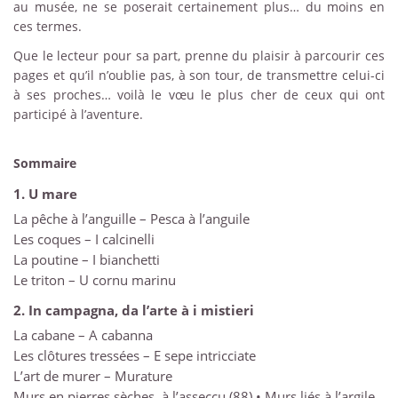
au musée, ne se poserait certainement plus… du moins en
ces termes.
Que le lecteur pour sa part, prenne du plaisir à parcourir ces
pages et qu’il n’oublie pas, à son tour, de transmettre celui-ci
à ses proches… voilà le vœu le plus cher de ceux qui ont
participé à l’aventure.
Sommaire
1. U mare
La pêche à l’anguille – Pesca à l’anguile
Les coques – I calcinelli
La poutine – I bianchetti
Le triton – U cornu marinu
2. In campagna, da l’arte à i mistieri
La cabane – A cabanna
Les clôtures tressées – E sepe intricciate
L’art de murer – Murature
Murs en pierres sèches, à l’asseccu (88) • Murs liés à l’argile,