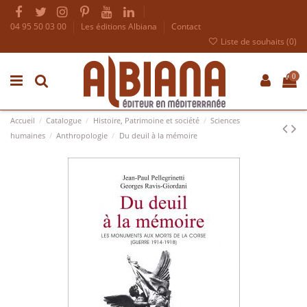
04 95 50 03 00
Les éditions Albiana
Contact
Liste de souhaits (
0
)
0
Accueil
Catalogue
Histoire, Patrimoine et société
Sciences
humaines
Anthropologie
Du deuil à la mémoire