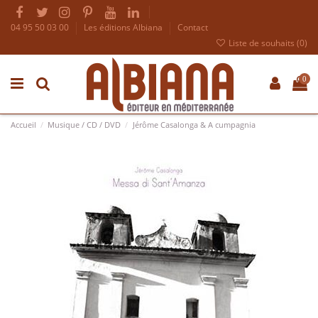
04 95 50 03 00
Les éditions Albiana
Contact
Liste de souhaits (
0
)
0
Accueil
Musique / CD / DVD
Jérôme Casalonga & A cumpagnia