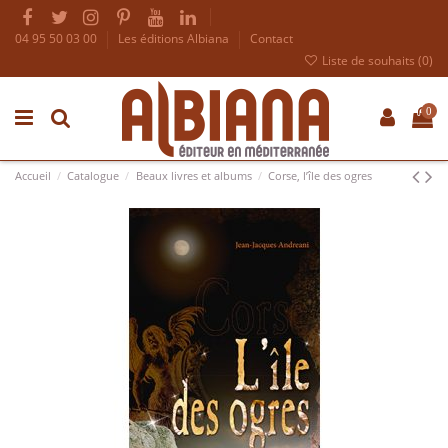
04 95 50 03 00
Les éditions Albiana
Contact
Liste de souhaits (
0
)
0
Accueil
Catalogue
Beaux livres et albums
Corse, l’île des ogres